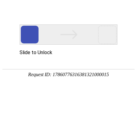
｜ 开放式合作
中文
/
English
首
页
关
于
享誉国际的品牌项目
k8
官
国际化布局，与中国电建等名企深度合作，参与众多重大
方
项目及海外工程
成
功
案
例
项目种类
产
品