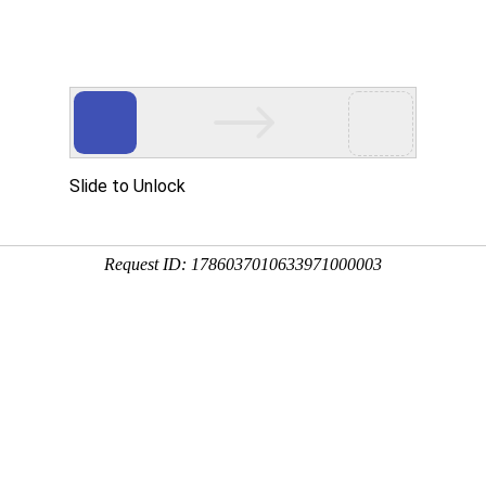
首页
关于k8官方
成功案例
产品中心
默克莱铁路